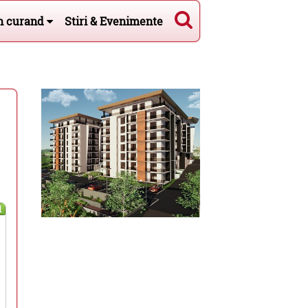
n curand
Stiri & Evenimente
l