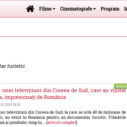
Filme
Cinematografe
Program
I
r turistic
.
Artico
i unei televiziuni din Coreea de Sud, care au vizitat
a, impresionați de România
.10.2019 18:18
nei televiziuni din Coreea de Sud, la care se uită 40 de milioane de
ri, au venit în România pentru un documentar turistic. Filmările
nă şi jumătate, timp în.... [
articol complet
]