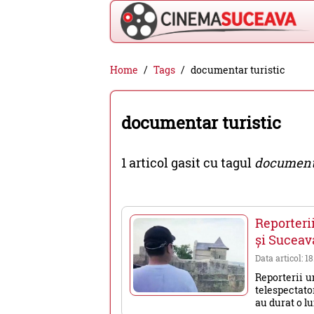
Cinema
Home
Tags
documentar turistic
Suceava
-
documentar turistic
filme
cinema,
1 articol gasit cu tagul
documenta
stiri
si
evenimente
Reporteri
din
și Suceav
Suceava
Data articol: 18
Reporterii u
telespectato
au durat o lu