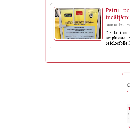
Patru pu
încălțămi
Data articol: 2
De la încep
amplasate c
refolosibile, 
C
: