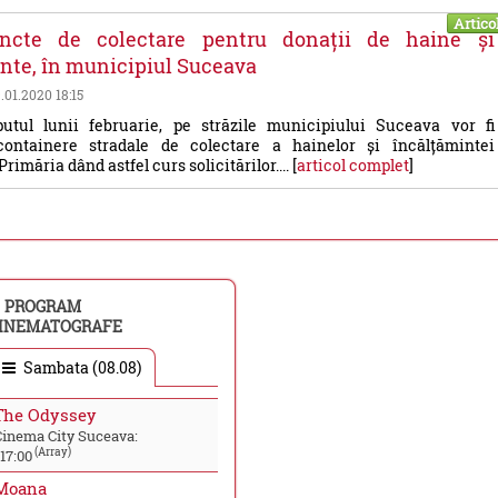
Artico
ncte de colectare pentru donații de haine și
nte, în municipiul Suceava
9.01.2020 18:15
utul lunii februarie, pe străzile municipiului Suceava vor fi
ontainere stradale de colectare a hainelor și încălțămintei
Primăria dând astfel curs solicitărilor.... [
articol complet
]
PROGRAM
INEMATOGRAFE
Sambata (08.08)
The Odyssey
Cinema City Suceava:
(Array)
17:00
Moana