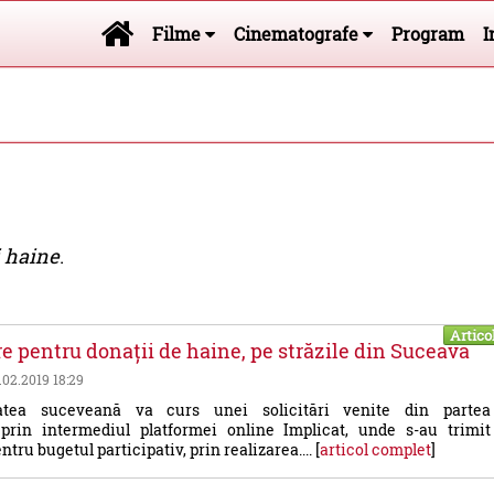
Filme
Cinematografe
Program
I
i haine
.
Artico
e pentru donații de haine, pe străzile din Suceava
0.02.2019 18:29
tatea suceveană va curs unei solicitări venite din partea
, prin intermediul platformei online Implicat, unde s-au trimit
tru bugetul participativ, prin realizarea.... [
articol complet
]