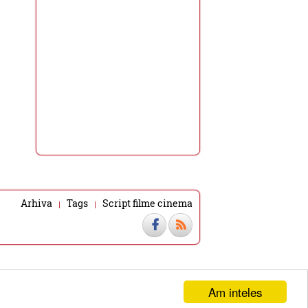
Arhiva
Tags
Script filme cinema
Am inteles