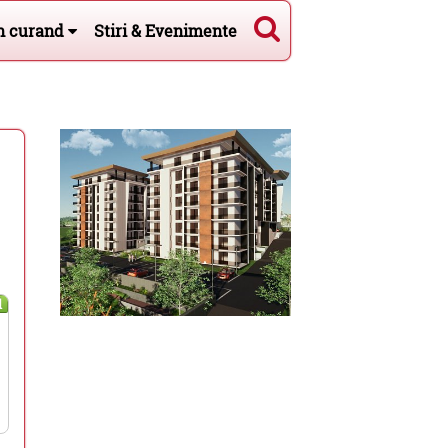
n curand
Stiri & Evenimente
l