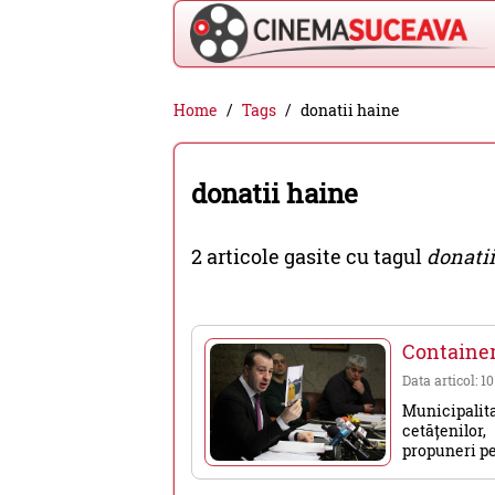
Cinema
Home
Tags
donatii haine
Suceava
-
donatii haine
filme
cinema,
2 articole gasite cu tagul
donati
stiri
si
evenimente
Container
din
Data articol: 1
Suceava
Municipali
cetățenilor
propuneri pen