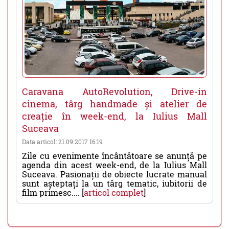
Caravana AutoRevolution, Drive-in
cinema, târg handmade și atelier de
creație în week-end, la Iulius Mall
Suceava
Data articol: 21.09.2017 16:19
Zile cu evenimente încântătoare se anunță pe
agenda din acest week-end, de la Iulius Mall
Suceava. Pasionații de obiecte lucrate manual
sunt așteptați la un târg tematic, iubitorii de
film primesc.... [
articol complet
]