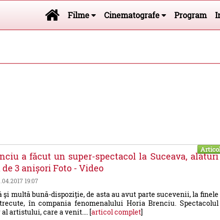
Filme
Cinematografe
Program
I
Artico
nciu a făcut un super-spectacol la Suceava, alături
ă de 3 anișori Foto - Video
9.04.2017 19:07
și multă bună-dispoziție, de asta au avut parte sucevenii, la finele
trecute, în compania fenomenalului Horia Brenciu. Spectacolul
l artistului, care a venit.... [
articol complet
]