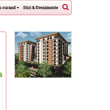
n curand
Stiri & Evenimente
l