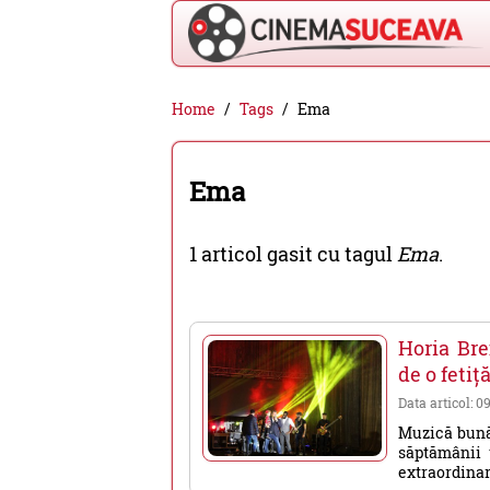
Cinema
Home
Tags
Ema
Suceava
-
Ema
filme
cinema,
1 articol gasit cu tagul
Ema
.
stiri
si
evenimente
Horia Bre
din
de o fetiț
Suceava
Data articol: 0
Muzică bună 
săptămânii 
extraordinar a