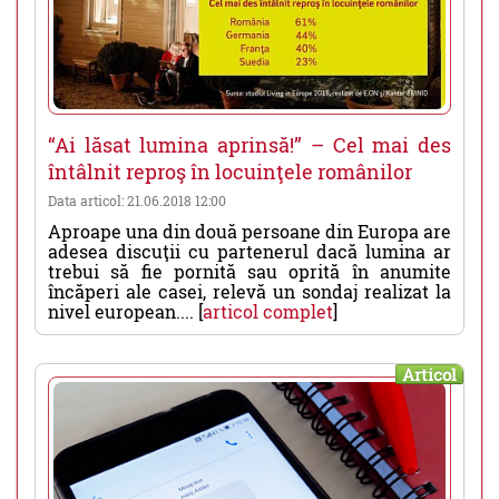
“Ai lăsat lumina aprinsă!” – Cel mai des
întâlnit reproş în locuinţele românilor
Data articol: 21.06.2018 12:00
Aproape una din două persoane din Europa are
adesea discuţii cu partenerul dacă lumina ar
trebui să fie pornită sau oprită în anumite
încăperi ale casei, relevă un sondaj realizat la
nivel european.... [
articol complet
]
Articol