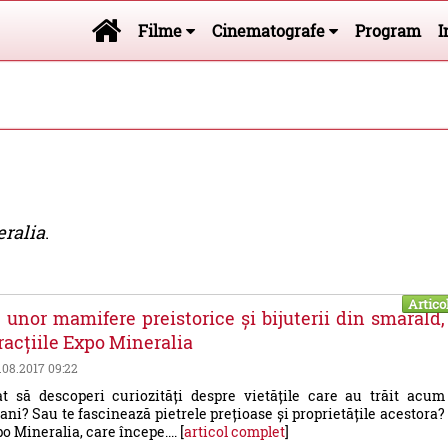
Filme
Cinematografe
Program
I
ralia
.
Artico
e unor mamifere preistorice și bijuterii din smarald,
tracțiile Expo Mineralia
0.08.2017 09:22
at să descoperi curiozități despre vietățile care au trăit acum
ani? Sau te fascinează pietrele prețioase și proprietățile acestora?
o Mineralia, care începe.... [
articol complet
]