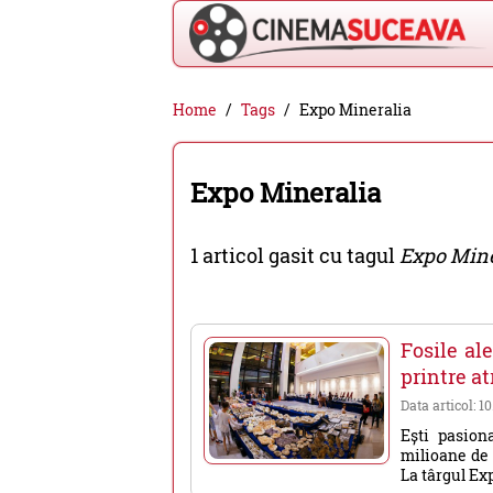
Cinema
Home
Tags
Expo Mineralia
Suceava
-
Expo Mineralia
filme
cinema,
1 articol gasit cu tagul
Expo Mine
stiri
si
evenimente
Fosile al
din
printre a
Suceava
Data articol: 1
Ești pasion
milioane de 
La târgul Exp