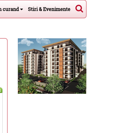
n curand
Stiri & Evenimente
l