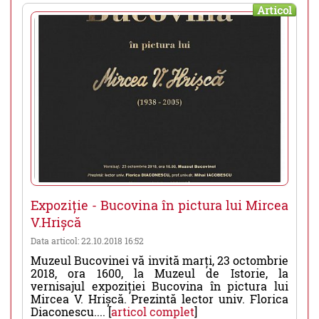
Articol
Expoziție - Bucovina în pictura lui Mircea
V.Hrișcă
Data articol: 22.10.2018 16:52
Muzeul Bucovinei vă invită marți, 23 octombrie
2018, ora 1600, la Muzeul de Istorie, la
vernisajul expoziției Bucovina în pictura lui
Mircea V. Hrișcă. Prezintă lector univ. Florica
Diaconescu.... [
articol complet
]