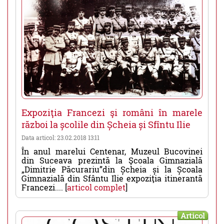
Expoziţia Francezi şi români în marele
război la școlile din Șcheia și Sfîntu Ilie
Data articol: 23.02.2018 13:11
În anul marelui Centenar, Muzeul Bucovinei
din Suceava prezintă la Şcoala Gimnazială
„Dimitrie Păcurariu”din Șcheia și la Școala
Gimnazială din Sfântu Ilie expoziţia itinerantă
Francezi.... [
articol complet
]
Articol