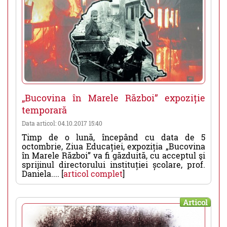
„Bucovina în Marele Război” expoziție
temporară
Data articol: 04.10.2017 15:40
Timp de o lună, începând cu data de 5
octombrie, Ziua Educației, expoziția „Bucovina
în Marele Război” va fi găzduită, cu acceptul şi
sprijinul directorului instituției școlare, prof.
Daniela.... [
articol complet
]
Articol