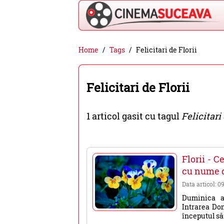
Cinema
Home
Tags
Felicitari de Florii
Suceava
-
Felicitari de Florii
filme
cinema,
1 articol gasit cu tagul
Felicitari 
stiri
si
evenimente
Florii - C
din
cu nume d
Suceava
Data articol: 0
Duminica ac
Intrarea Dom
începutul săr