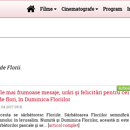
Filme
Cinematografe
Program
I
de Florii
.
Artico
ele mai frumoase mesaje, urări și felicitări pentru cei
e flori, în Duminica Floriilor
9.04.2017 09:31
esta se sărbătoresc Floriile. Sărbătoarea Floriilor semnifică
nului în Ierusalim. Numită şi Duminica Floriilor, această zi este
bătorilor pascale şi se.... [
articol complet
]