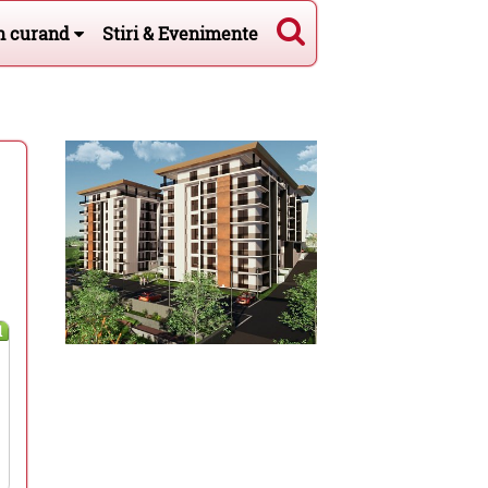
n curand
Stiri & Evenimente
l