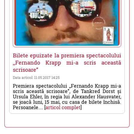
Bilete epuizate la premiera spectacolului
,,Fernando Krapp mi-a scris această
scrisoare”
Data articol: 11.05.2017 14:25
Premiera spectacolului ,,Fernando Krapp mi-a
scris această scrisoare”, de Tankred Dorst și
Ursula Ehler, în regia lui Alexander Hausvater,
se joacă luni, 15 mai, cu casa de bilete închisă.
Persoanele.... [
articol complet
]