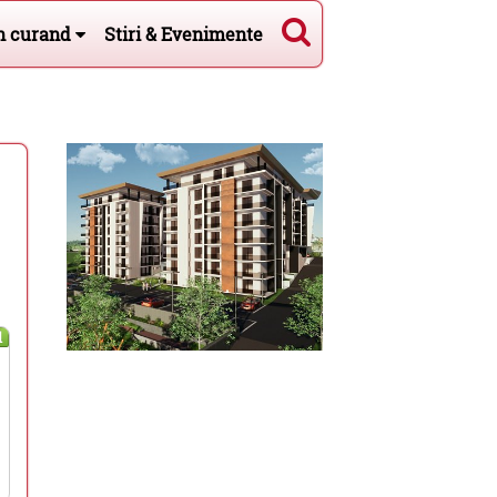
n curand
Stiri & Evenimente
l