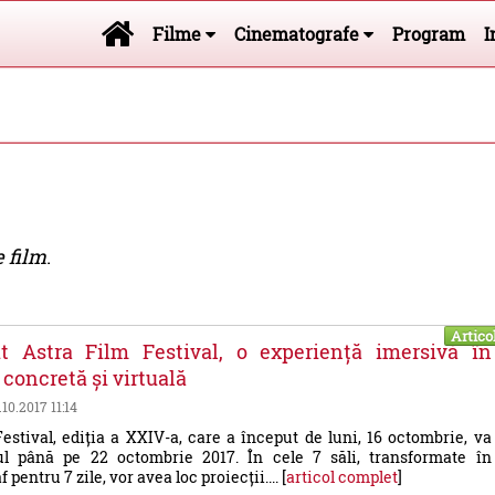
Filme
Cinematografe
Program
I
e film
.
Artico
t Astra Film Festival, o experiență imersivă în
 concretă și virtuală
.10.2017 11:14
estival, ediția a XXIV-a, care a început de luni, 16 octombrie, va
l până pe 22 octombrie 2017. În cele 7 săli, transformate în
pentru 7 zile, vor avea loc proiecții.... [
articol complet
]