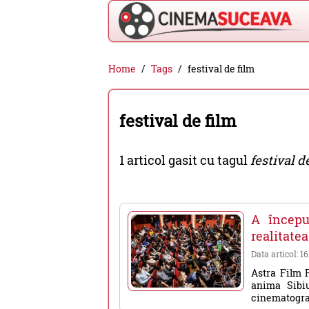
Cinema
Home
Tags
festival de film
Suceava
-
festival de film
filme
cinema,
1 articol gasit cu tagul
festival d
stiri
si
evenimente
A începu
din
realitatea
Suceava
Data articol: 16
Astra Film F
anima Sibiu
cinematograf 