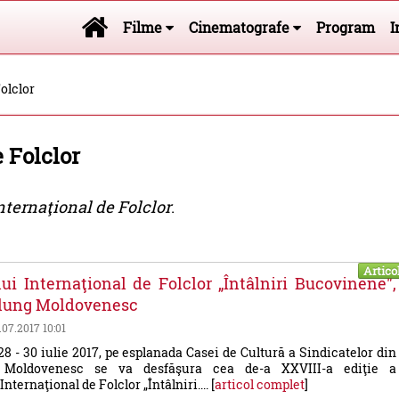
Filme
Cinematografe
Program
I
olclor
e Folclor
nternaţional de Folclor
.
Artico
lui Internaţional de Folclor „Întâlniri Bucovinene",
lung Moldovenesc
1.07.2017 10:01
28 - 30 iulie 2017, pe esplanada Casei de Cultură a Sindicatelor din
Moldovenesc se va desfăşura cea de-a XXVIII-a ediţie a
Internaţional de Folclor „Întâlniri.... [
articol complet
]