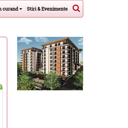
n curand
Stiri & Evenimente
l