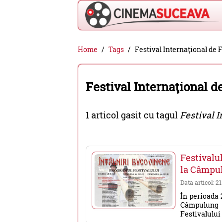
Cinema
Home
Tags
Festival Internaţional de F
Suceava
-
Festival Internaţional d
filme
cinema,
1 articol gasit cu tagul
Festival I
stiri
si
evenimente
Festivalu
din
la Câmpu
Suceava
Data articol: 2
În perioada 
Câmpulung 
Festivalului 