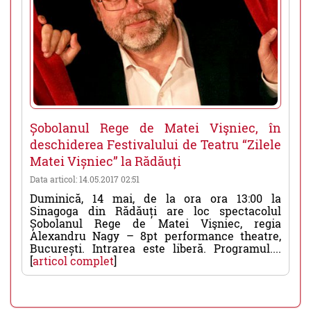
Șobolanul Rege de Matei Vişniec, în
deschiderea Festivalului de Teatru “Zilele
Matei Vișniec” la Rădăuți
Data articol: 14.05.2017 02:51
Duminică, 14 mai, de la ora ora 13:00 la
Sinagoga din Rădăuți are loc spectacolul
Șobolanul Rege de Matei Vişniec, regia
Alexandru Nagy – 8pt performance theatre,
București. Intrarea este liberă. Programul....
[
articol complet
]