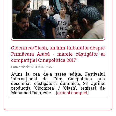
Ciocnirea/Clash, un film tulburător despre
Primăvara Arabă - marele câștigător al
competiției Cinepolitica 2017
Data articol: 25.04.2017 15:22
Ajuns la cea de-a șasea ediție, Festivalul
Internațional de Film Cinepolitica și-a
desemnat câștigătorii duminică, 23 aprilie:
producția 'Ciocnirea' / 'Clash', regizată de
Mohamed Diab, este.... [
articol complet
]