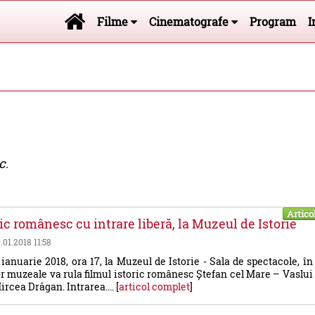
Filme
Cinematografe
Program
I
ic
.
Artico
ic românesc cu intrare liberă, la Muzeul de Istorie
8.01.2018 11:58
 ianuarie 2018, ora 17, la Muzeul de Istorie - Sala de spectacole, în
or muzeale va rula filmul istoric românesc Ștefan cel Mare – Vaslui
ircea Drăgan. Intrarea.... [
articol complet
]