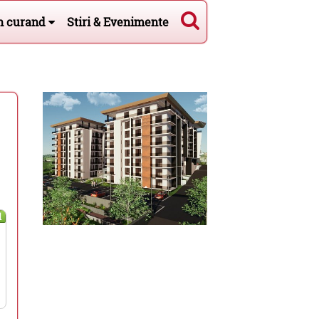
n curand
Stiri & Evenimente
l