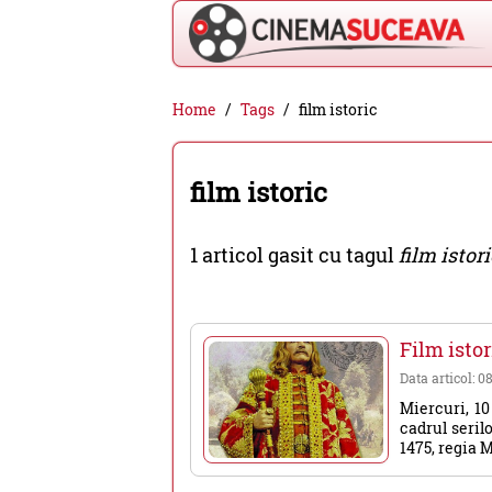
Cinema
Home
Tags
film istoric
Suceava
-
film istoric
filme
cinema,
1 articol gasit cu tagul
film istor
stiri
si
evenimente
Film istor
din
Data articol: 0
Suceava
Miercuri, 10
cadrul seril
1475, regia M