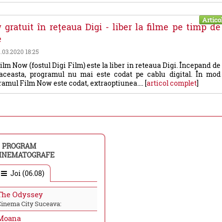
Artico
gratuit în rețeaua Digi - liber la filme pe timp de
e
2.03.2020 18:25
lm Now (fostul Digi Film) este la liber in reteaua Digi. Începand de
ceasta, programul nu mai este codat pe cablu digital. În mod
amul Film Now este codat, extraoptiunea.... [
articol complet
]
PROGRAM
INEMATOGRAFE
Joi (06.08)
The Odyssey
Cinema City Suceava:
Moana