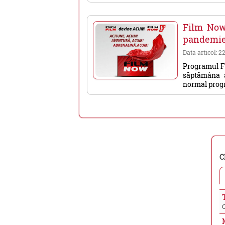
Film Now 
pandemi
Data articol: 2
Programul Fi
săptămâna a
normal progr
C