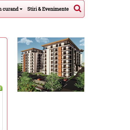
n curand
Stiri & Evenimente
l