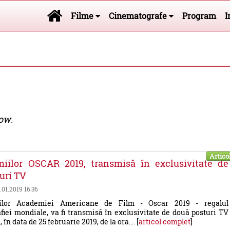
Filme
Cinematografe
Program
I
Now
.
Artico
miilor OSCAR 2019, transmisă în exclusivitate de
uri TV
5.01.2019 16:36
ilor Academiei Americane de Film - Oscar 2019 - regalul
iei mondiale, va fi transmisă în exclusivitate de două posturi TV
în data de 25 februarie 2019, de la ora.... [
articol complet
]