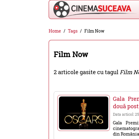
Cinema
Home
Tags
Film Now
Suceava
-
Film Now
filme
cinema,
2 articole gasite cu tagul
Film 
stiri
si
evenimente
Gala Pre
din
două post
Suceava
Data articol: 2
Gala Premi
cinematograf
din România, 