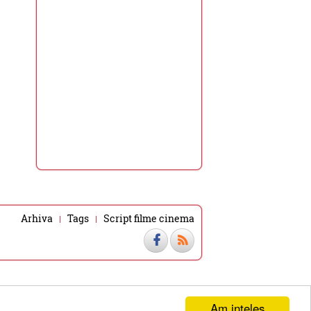
Arhiva
Tags
Script filme cinema
Am inteles