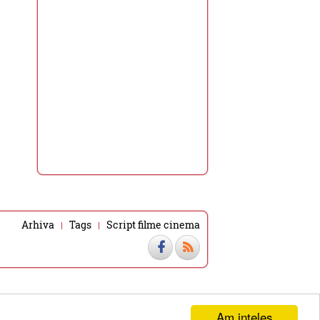
Arhiva
Tags
Script filme cinema
Am inteles