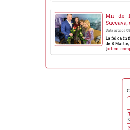
Mii de f
Suceava, 
Data articol: 0
La fel ca în 
de 8 Martie,
[
articol com
C