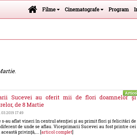
Filme
Cinematografe
Program
I
 Martie
.
Artico
arii Sucevei au oferit mii de flori doamnelor și
elor, de 8 Martie
8.03.2019 17:49
-au aflat vineri în centrul atenției și au primit flori și felicitări de
indiferent de unde se aflau. Viceprimarii Sucevei au fost printre cei
această privință,.... [
articol complet
]