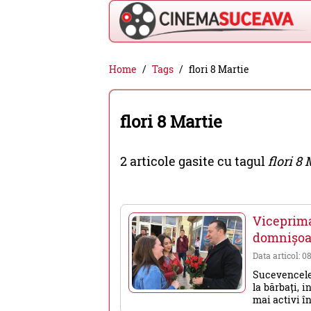
Cinema
Home
Tags
flori 8 Martie
Suceava
-
flori 8 Martie
filme
cinema,
2 articole gasite cu tagul
flori 8
stiri
si
evenimente
Viceprim
din
domnișoar
Suceava
Data articol: 0
Sucevencele s
la bărbați, 
mai activi în 