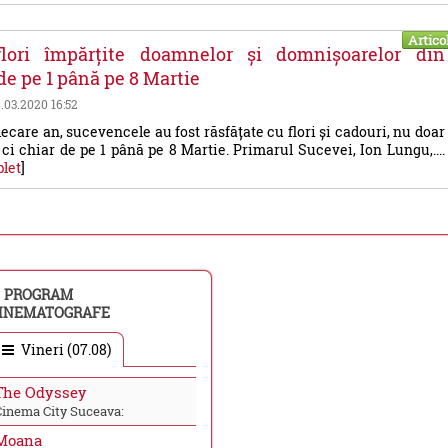
Artico
lori împărțite doamnelor și domnișoarelor din
de pe 1 până pe 8 Martie
8.03.2020 16:52
fiecare an, sucevencele au fost răsfățate cu flori și cadouri, nu doar
 ci chiar de pe 1 până pe 8 Martie. Primarul Sucevei, Ion Lungu,....
plet
]
PROGRAM
INEMATOGRAFE
Vineri (07.08)
The Odyssey
Cinema City Suceava:
Moana