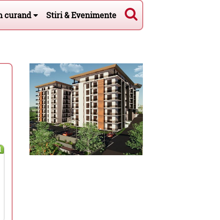
n curand
Stiri & Evenimente
l