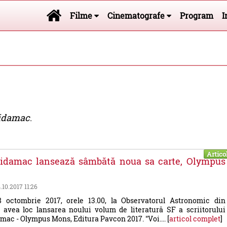
Filme
Cinematografe
Program
I
aidamac
.
Artico
aidamac lansează sâmbătă noua sa carte, Olympus
4.10.2017 11:26
 octombrie 2017, orele 13.00, la Observatorul Astronomic din
 avea loc lansarea noului volum de literatură SF a scriitorului
mac - Olympus Mons, Editura Pavcon 2017. "Voi.... [
articol complet
]