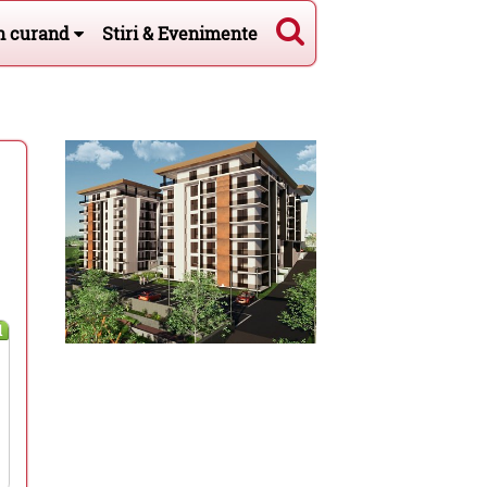
n curand
Stiri & Evenimente
l