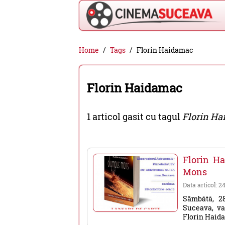
Cinema
Home
Tags
Florin Haidamac
Suceava
-
Florin Haidamac
filme
cinema,
1 articol gasit cu tagul
Florin H
stiri
si
evenimente
Florin H
din
Mons
Suceava
Data articol: 2
Sâmbătă, 28
Suceava, va
Florin Haida