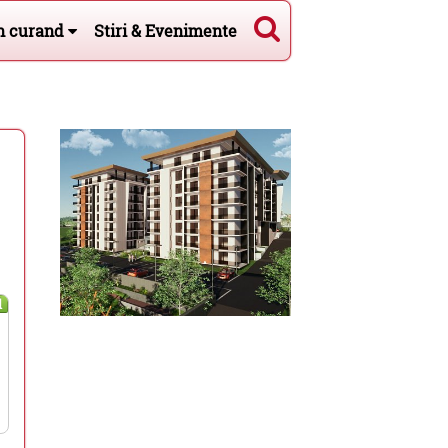
n curand
Stiri & Evenimente
l