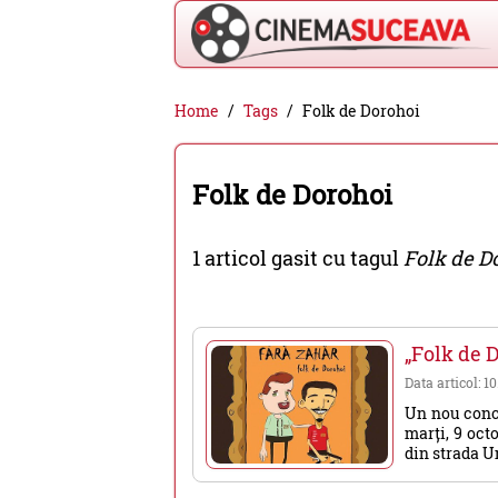
Cinema
Home
Tags
Folk de Dorohoi
Suceava
-
Folk de Dorohoi
filme
cinema,
1 articol gasit cu tagul
Folk de D
stiri
si
evenimente
„Folk de D
din
Data articol: 10
Suceava
Un nou conce
marți, 9 oct
din strada Uni