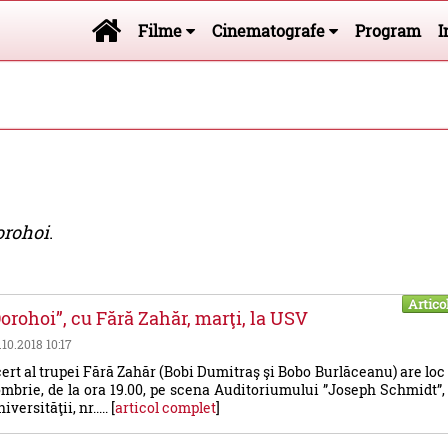
Filme
Cinematografe
Program
I
orohoi
.
Artico
orohoi”, cu Fără Zahăr, marţi, la USV
.10.2018 10:17
rt al trupei Fără Zahăr (Bobi Dumitraş şi Bobo Burlăceanu) are loc
ombrie, de la ora 19.00, pe scena Auditoriumului ”Joseph Schmidt”,
versităţii, nr..... [
articol complet
]