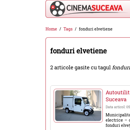
Cinema
Home
Tags
fonduri elvetiene
Suceava
-
fonduri elvetiene
filme
cinema,
2 articole gasite cu tagul
fonduri
stiri
si
evenimente
Autoutili
din
Suceava
Suceava
Data articol: 0
Municipalit
electrice – 
fonduri elveț