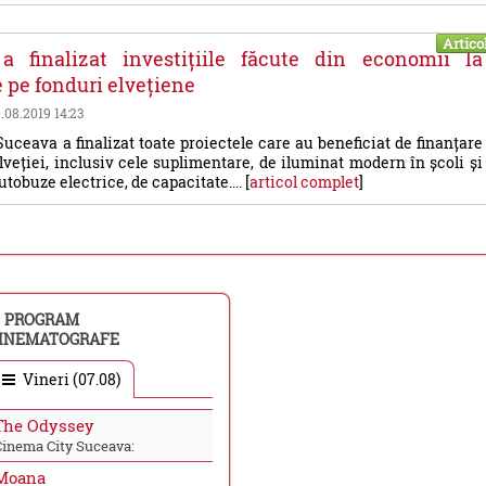
Artico
a finalizat investițiile făcute din economii la
e pe fonduri elvețiene
9.08.2019 14:23
uceava a finalizat toate proiectele care au beneficiat de finanțare
lveției, inclusiv cele suplimentare, de iluminat modern în școli și
tobuze electrice, de capacitate.... [
articol complet
]
PROGRAM
INEMATOGRAFE
Vineri (07.08)
The Odyssey
Cinema City Suceava:
Moana