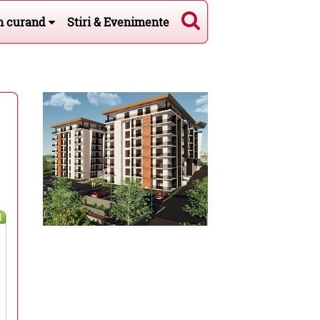
n curand
Stiri & Evenimente
l