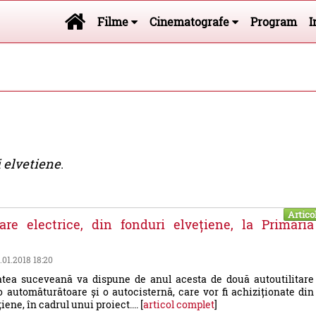
Filme
Cinematografe
Program
I
 elvetiene
.
Artico
tare electrice, din fonduri elvețiene, la Primăria
5.01.2018 18:20
atea suceveană va dispune de anul acesta de două autoutilitare
o automăturătoare și o autocisternă, care vor fi achiziționate din
iene, în cadrul unui proiect.... [
articol complet
]