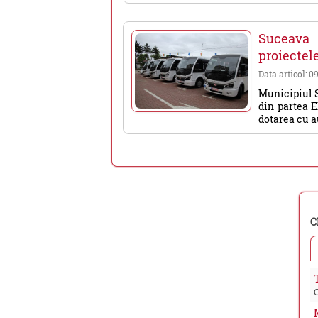
Suceava 
proiectel
Data articol: 0
Municipiul S
din partea E
dotarea cu au
C