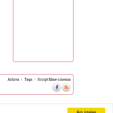
Arhiva
Tags
Script filme cinema
Am inteles