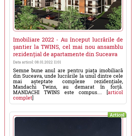
Imobiliare 2022 - Au început lucrările de
șantier la TWINS, cel mai nou ansamblu
rezidențial de apartamente din Suceava
Data articol: 08.01.2022 11:01
Semne bune anul are pentru piața imobiliară
din Suceava, unde lucrările la unul dintre cele
mai așteptate complexe rezidențiale,
Mandachi Twins, au demarat în forță.
MANDACHI TWINS este compus.... [
articol
complet
]
Articol