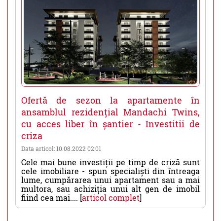
Ofertă de sezon la apartamente în
ansamblul rezidențial Mandachi Twins,
cu acces liber în șantier - Investitii de
criza
Data articol: 10.08.2022 02:01
Cele mai bune investiții pe timp de criză sunt
cele imobiliare - spun specialiști din întreaga
lume, cumpărarea unui apartament sau a mai
multora, sau achiziția unui alt gen de imobil
fiind cea mai.... [
articol complet
]