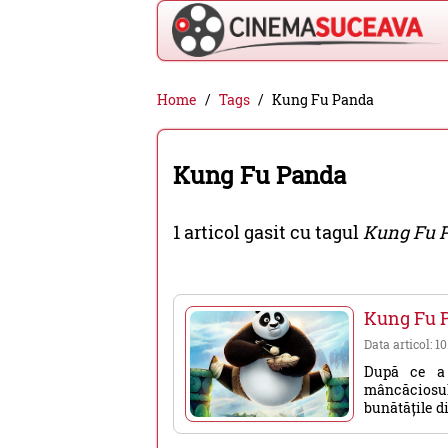
Cinema
Home
Tags
Kung Fu Panda
Suceava
-
Kung Fu Panda
filme
cinema,
1 articol gasit cu tagul
Kung Fu 
stiri
si
evenimente
Kung Fu 
din
Data articol: 1
Suceava
După ce a 
mâncăciosul 
bunătățile din