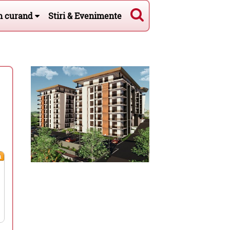
n curand
Stiri & Evenimente
m