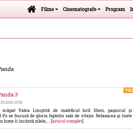
Filme
Cinematografe
Program
I
Panda
.
Fil
Panda 3
0.03.2016 20:52
scăpat Valea Liniștită de maleficul lord Shen, pașnicul și
Po se bucură de gloria faptelor sale de vitejie. Relaxarea și toate
 lume îi încântă zilele,.... [
articol complet
]