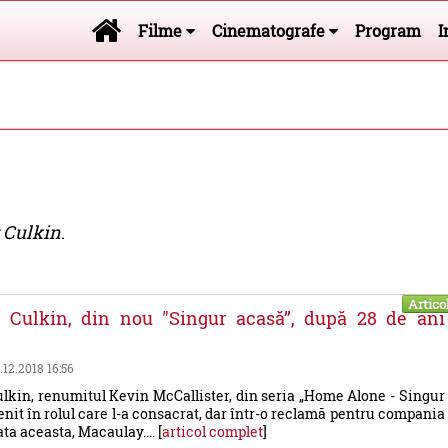
Filme
Cinematografe
Program
I
 Culkin
.
Artico
 Culkin, din nou "Singur acasă”, după 28 de ani
5.12.2018 16:56
kin, renumitul Kevin McCallister, din seria „Home Alone - Singur
enit în rolul care l-a consacrat, dar într-o reclamă pentru compania
ta aceasta, Macaulay.... [
articol complet
]