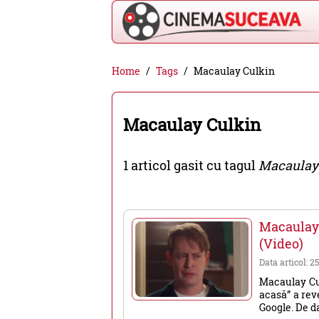
Cinema
Home
Tags
Macaulay Culkin
Suceava
-
Macaulay Culkin
filme
cinema,
1 articol gasit cu tagul
Macaulay
stiri
si
evenimente
Macaulay
din
(Video)
Suceava
Data articol: 2
Macaulay Cul
acasă” a rev
Google. De da