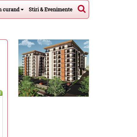
n curand
Stiri & Evenimente
l