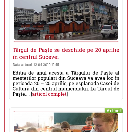
Târgul de Paște se deschide pe 20 aprilie
în centrul Sucevei
Data articol: 12.04.2019 11:45
Ediția de anul acesta a Târgului de Paște al
meșterilor populari din Suceava va avea loc în
perioada 20 – 25 aprilie, pe esplanada Casei de
Cultură din centrul municipiului. La Târgul de
Paște.... [
articol complet
]
Articol