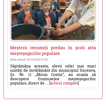
Meșterii renumiți predau în școli arta
meșteșugurilor populare
Data articol: 16.04.2019 17:30
Săptămâna aceasta, elevii celei mai mari
unități de învățământ din municipiul Suceava,
Șc. Nr. 11 „Miron Costin”, au ocazia să
descopere frumusețea meșteșugurilor
populare, direct de.... [
articol complet
]