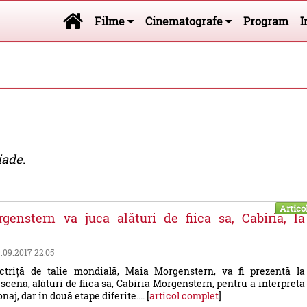
Filme
Cinematografe
Program
I
iade
.
Artico
enstern va juca alături de fiica sa, Cabiria, la
9.09.2017 22:05
triță de talie mondială, Maia Morgenstern, va fi prezentă la
scenă, alături de fiica sa, Cabiria Morgenstern, pentru a interpreta
naj, dar în două etape diferite.... [
articol complet
]