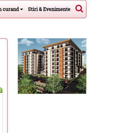
n curand
Stiri & Evenimente
l