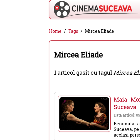
Cinema
Home
Tags
Mircea Eliade
Suceava
-
Mircea Eliade
filme
cinema,
1 articol gasit cu tagul
Mircea El
stiri
si
evenimente
Maia Morg
din
Suceava
Suceava
Data articol: 0
Renumita ac
Suceava, pe 
același perso