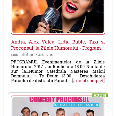
Andra, Alex Velea, Lidia Buble, Taxi și
Proconsul, la Zilele Humorului - Program
Data articol: 30.06.2017 17:45
PROGRAMUL Evenimentelor de la Zilele
Humorului 2017: Joi 6 iulie ora 13.00 Nunta de
aur la...Humor Catedrala Nașterea Maicii
Domnului – Te Deum 13.00 – Deschiderea
Parcului de distracții Parcul.... [
articol complet
]
Articol