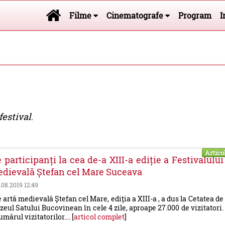
Filme
Cinematografe
Program
I
 festival
.
Artico
 participanți la cea de-a XIII-a ediție a Festivalului
edievală Ștefan cel Mare Suceava
9.08.2019 12:49
 artă medievală Ștefan cel Mare, ediția a XIII-a , a dus la Cetatea de
eul Satului Bucovinean în cele 4 zile, aproape 27.000 de vizitatori.
mărul vizitatorilor.... [
articol complet
]