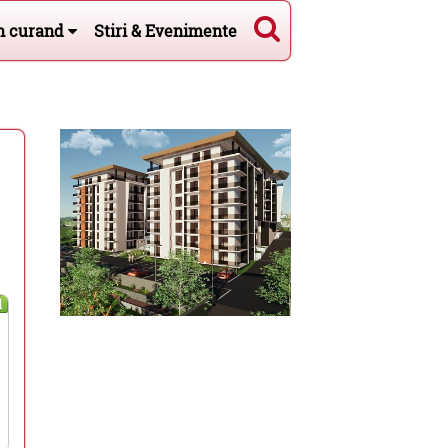
n curand
Stiri & Evenimente
l