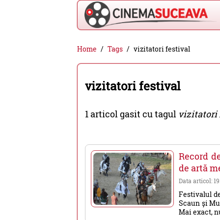
Cinema
Home
Tags
vizitatori festival
Suceava
-
vizitatori festival
filme
cinema,
1 articol gasit cu tagul
vizitatori
stiri
si
evenimente
Record de
din
de artă m
Suceava
Data articol: 1
Festivalul de
Scaun și Muz
Mai exact, nu