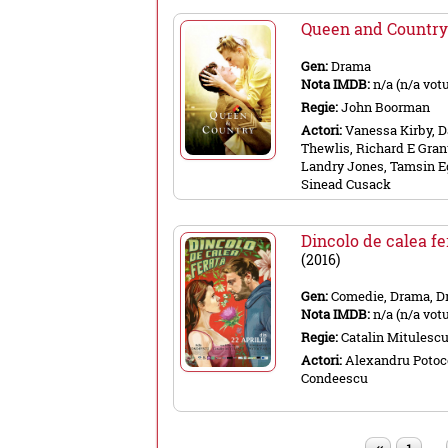
Queen and Countr
Gen:
Drama
Nota IMDB:
n/a (n/a votu
Regie:
John Boorman
Actori:
Vanessa Kirby, D
Thewlis, Richard E Gran
Landry Jones, Tamsin E
Sinead Cusack
Dincolo de calea fe
(2016)
Gen:
Comedie, Drama, D
Nota IMDB:
n/a (n/a votu
Regie:
Catalin Mitulesc
Actori:
Alexandru Potoc
Condeescu
…