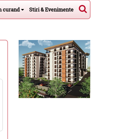
n curand
Stiri & Evenimente