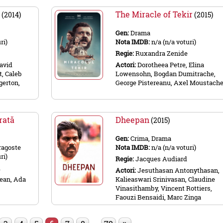
y
The Miracle of Tekir
(2014)
(2015)
Gen:
Drama
ri)
Nota IMDB:
n/a (n/a voturi)
Regie:
Ruxandra Zenide
avid
Actori:
Dorotheea Petre, Elina
t, Caleb
Lowensohn, Bogdan Dumitrache,
gerton,
George Pistereanu, Axel Moustach
rată
Dheepan
(2015)
Gen:
Crima, Drama
ragoste
Nota IMDB:
n/a (n/a voturi)
ri)
Regie:
Jacques Audiard
u
Actori:
Jesuthasan Antonythasan,
ean, Ada
Kalieaswari Srinivasan, Claudine
Vinasithamby, Vincent Rottiers,
Faouzi Bensaidi, Marc Zinga
…