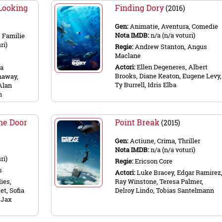
Looking
Finding Dory
(2016)
Gen:
Animatie, Aventura, Comedie
Nota IMDB:
n/a (n/a voturi)
, Familie
ri)
Regie:
Andrew Stanton, Angus
Maclane
Actori:
Ellen Degeneres, Albert
ia
Brooks, Diane Keaton, Eugene Levy,
haway,
Ty Burrell, Idris Elba
Alan
n
the Door
Point Break
(2015)
Gen:
Actiune, Crima, Thriller
Nota IMDB:
n/a (n/a voturi)
ri)
Regie:
Ericson Core
s
Actori:
Luke Bracey, Edgar Ramirez
ies,
Ray Winstone, Teresa Palmer,
et, Sofia
Delroy Lindo, Tobias Santelmann
 Jax