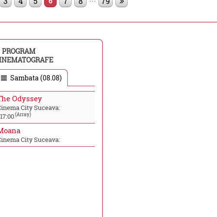
3
4
5
7
8
79
6
PROGRAM
INEMATOGRAFE
Sambata (08.08)
The Odyssey
Cinema City Suceava:
(Array)
17:00
Moana
Cinema City Suceava: