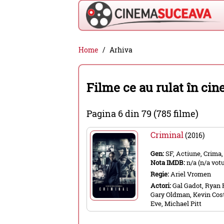
Cinema
Home
Arhiva
Suceava
-
Filme ce au rulat în ci
filme
cinema,
Pagina 6 din 79 (785 filme)
stiri
Criminal
(2016)
si
Gen:
SF, Actiune, Crima
evenimente
Nota IMDB:
n/a (n/a votu
din
Regie:
Ariel Vromen
Suceava
Actori:
Gal Gadot, Ryan 
Gary Oldman, Kevin Cost
Eve, Michael Pitt