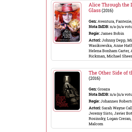
Alice Through the 
Glass
(2016)
Gen:
Aventura, Fantezie
Nota IMDB:
n/a (n/a votu
Regie:
James Bobin
Actori:
Johnny Depp, M
Wasikowska, Anne Hat
Helena Bonham Carter, 
Rickman, Michael Shee
The Other Side of 
(2016)
Gen:
Groaza
Nota IMDB:
n/a (n/a votu
Regie:
Johannes Robert
Actori:
Sarah Wayne Call
Jeremy Sisto, Javier Bot
Rosinsky, Logan Creran,
Malcom