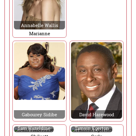
Annabelle Wallis
Marianne
Gabourey Sidibe
David Harewood
Sam Hazeldine
Tamsin Egerton