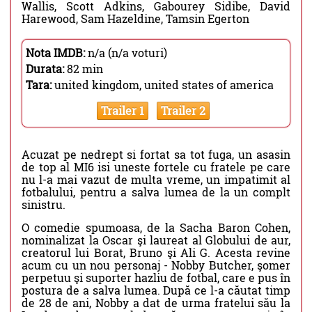
Wallis, Scott Adkins, Gabourey Sidibe, David
Harewood, Sam Hazeldine, Tamsin Egerton
Nota IMDB:
n/a (n/a voturi)
Durata:
82 min
Tara:
united kingdom, united states of america
Trailer 1
Trailer 2
Acuzat pe nedrept si fortat sa tot fuga, un asasin
de top al MI6 isi uneste fortele cu fratele pe care
nu l-a mai vazut de multa vreme, un impatimit al
fotbalului, pentru a salva lumea de la un complt
sinistru.
O comedie spumoasa, de la Sacha Baron Cohen,
nominalizat la Oscar şi laureat al Globului de aur,
creatorul lui Borat, Bruno şi Ali G. Acesta revine
acum cu un nou personaj - Nobby Butcher, şomer
perpetuu şi suporter hazliu de fotbal, care e pus în
postura de a salva lumea. După ce l-a căutat timp
de 28 de ani, Nobby a dat de urma fratelui său la