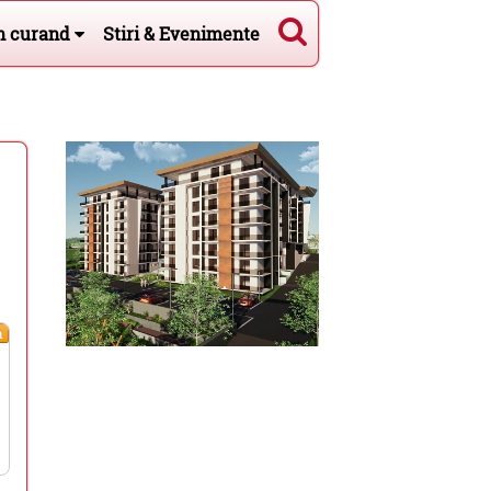
n curand
Stiri & Evenimente
m