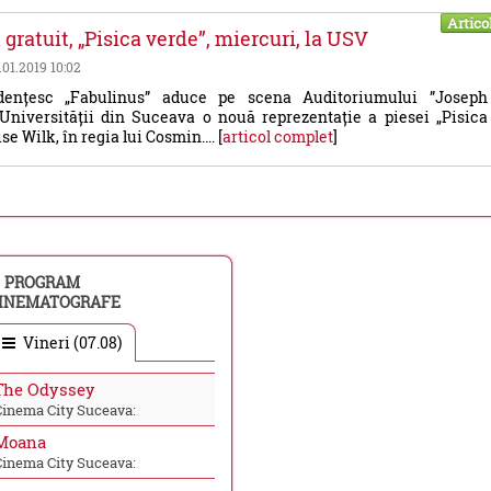
Artico
gratuit, „Pisica verde”, miercuri, la USV
6.01.2019 10:02
udențesc „Fabulinus” aduce pe scena Auditoriumului ”Joseph
Universității din Suceava o nouă reprezentație a piesei „Pisica
ise Wilk, în regia lui Cosmin.... [
articol complet
]
PROGRAM
INEMATOGRAFE
Vineri (07.08)
The Odyssey
Cinema City Suceava:
Moana
Cinema City Suceava: