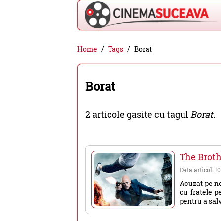
Cinema
Home
Tags
Borat
Suceava
-
Borat
filme
cinema,
2 articole gasite cu tagul
Borat
.
stiri
si
evenimente
The Brot
din
Data articol: 1
Suceava
Acuzat pe ned
cu fratele p
pentru a salv