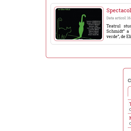
Spectacol 
Data articol: 1
Teatrul st
Schmidt” a 
verde”, de El
C