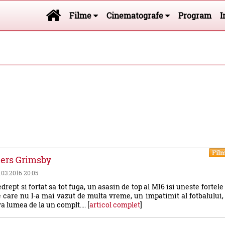
Filme
Cinematografe
Program
I
Fil
hers Grimsby
0.03.2016 20:05
rept si fortat sa tot fuga, un asasin de top al MI6 isi uneste fortele
e care nu l-a mai vazut de multa vreme, un impatimit al fotbalului,
a lumea de la un complt.... [
articol complet
]