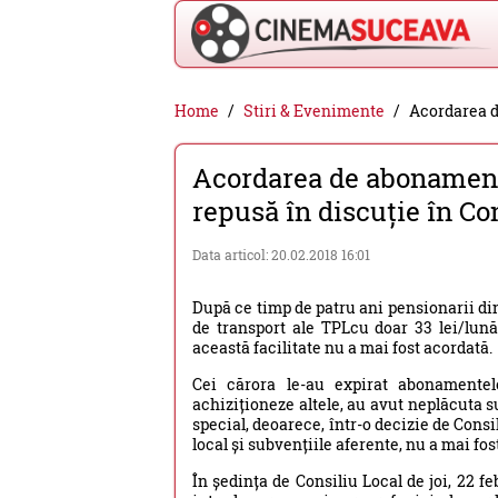
Cinema
Home
Stiri & Evenimente
Acordarea d
Suceava
Acordarea de abonament
-
repusă în discuție în Co
filme
cinema,
Data articol: 20.02.2018 16:01
stiri
După ce timp de patru ani pensionarii di
si
de transport ale TPLcu doar 33 lei/lună,
evenimente
această facilitate nu a mai fost acordată.
din
Cei cărora le-au expirat abonamente
achiziționeze altele, au avut neplăcuta 
Suceava
special, deoarece, într-o decizie de Consi
local și subvențiile aferente, nu a mai fo
În ședința de Consiliu Local de joi, 22 f