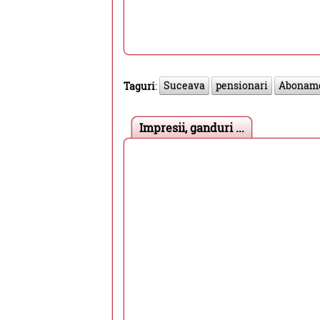
Suceava
pensionari
Aboname
Taguri
:
Impresii, ganduri ...