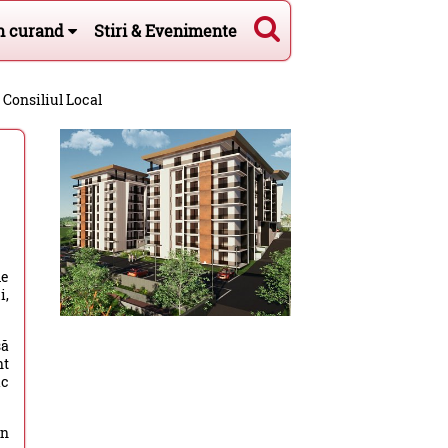
n curand
Stiri & Evenimente
Consiliul Local
le
i,
să
nt
ic
in