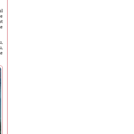
ul
re
ot
de
u,
u,
de