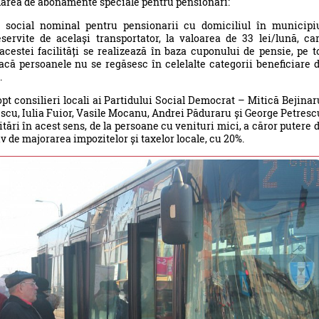
darea de abonamente speciale pentru pensionari:
 social nominal pentru pensionarii cu domiciliul în municipi
eservite de același transportator, la valoarea de 33 lei/lună, ca
 acestei facilități se realizează în baza cuponului de pensie, pe t
acă persoanele nu se regăsesc în celelalte categorii beneficiare 
.
opt consilieri locali ai Partidului Social Democrat – Mitică Bejinar
escu, Iulia Fuior, Vasile Mocanu, Andrei Păduraru și George Petresc
ări în acest sens, de la persoane cu venituri mici, a căror putere 
v de majorarea impozitelor și taxelor locale, cu 20%.