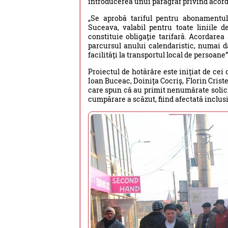
introducerea unui paragraf privind acor
„Se aprobă tariful pentru abonamentul
Suceava, valabil pentru toate liniile d
constituie obligație tarifară. Acordarea
parcursul anului calendaristic, numai d
facilități la transportul local de persoane”
Proiectul de hotărâre este inițiat de cei 
Ioan Buceac, Doinița Cocriș, Florin Crist
care spun că au primit nenumărate solicit
cumpărare a scăzut, fiind afectată inclusi