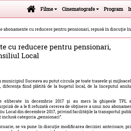
Filme
Cinematografe
Program
I
e abonamente cu reducere pentru pensionari, repusă în discuție în 
e cu reducere pentru pensionari,
nsiliul Local
n municipiul Suceava au putut circula pe toate traseele și mijloace
 diferența fiind plătită de la bugetul local, de la începutul anulu
le eliberate în decembrie 2017 și au mers la ghișeele TPL 
surpriză de a le fi refuzată cererea de obținere a unui nou aboname
liu Local din decembrie 2017, privind facilitățile la transportul publ
st inclusă categoria „pensionari”.
ebruarie, se va pune în discuție modificarea deciziei anterioare, pr