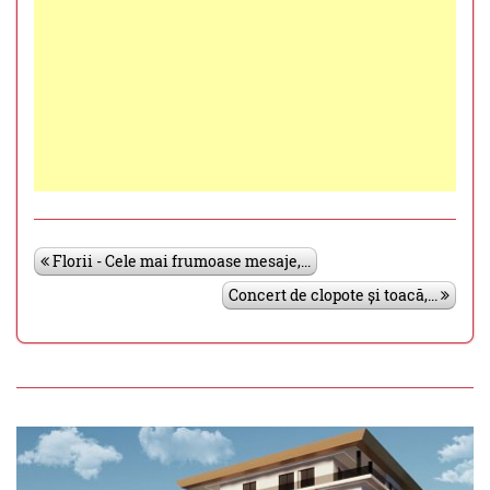
Florii - Cele mai frumoase mesaje,...
Concert de clopote și toacă,...