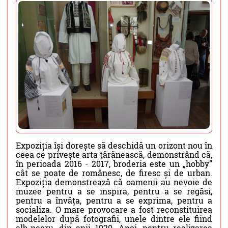
Expoziția își dorește să deschidă un orizont nou în
ceea ce privește arta ţărănească, demonstrând că,
în perioada 2016 - 2017, broderia este un „hobby”
cât se poate de românesc, de firesc și de urban.
Expoziția demonstrează că oamenii au nevoie de
muzee pentru a se inspira, pentru a se regăsi,
pentru a învăța, pentru a se exprima, pentru a
socializa. O mare provocare a fost reconstituirea
modelelor după fotografii, unele dintre ele fiind
alb-negru, din anii 1920. Apoi, pentru realizarea