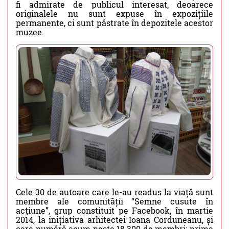
fi admirate de publicul interesat, deoarece
originalele nu sunt expuse în expozițiile
permanente, ci sunt păstrate în depozitele acestor
muzee.
Cele 30 de autoare care le-au readus la viață sunt
membre ale comunității “Semne cusute în
acţiune”, grup constituit pe Facebook, în martie
2014, la inițiativa arhitectei Ioana Corduneanu, și
care numără acum peste 18.300 de membri: prima