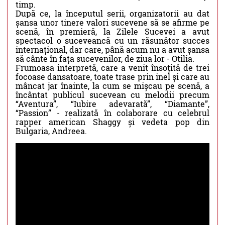
timp.
După ce, la începutul serii, organizatorii au dat
șansa unor tinere valori sucevene să se afirme pe
scenă, în premieră, la Zilele Sucevei a avut
spectacol o suceveancă cu un răsunător succes
internațional, dar care, până acum nu a avut șansa
să cânte în fața sucevenilor, de ziua lor - Otilia.
Frumoasa interpretă, care a venit însoțită de trei
focoase dansatoare, toate trase prin inel și care au
mâncat jar înainte, la cum se mișcau pe scenă, a
încântat publicul sucevean cu melodii precum
“Aventura”, “Iubire adevarată”, “Diamante”,
“Passion” - realizată în colaborare cu celebrul
rapper american Shaggy și vedeta pop din
Bulgaria, Andreea.