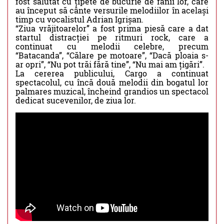
fost salutat cu țipete de bucurie de fanii lor, care
au început să cânte versurile melodiilor în același
timp cu vocalistul Adrian Igrișan.
“Ziua vrăjitoarelor” a fost prima piesă care a dat
startul distracției pe ritmuri rock, care a
continuat cu melodii celebre, precum
“Batacanda”, “Călare pe motoare”, “Dacă ploaia s-
ar opri”, “Nu pot trăi fără tine”, “Nu mai am țigări”.
La cererea publicului, Cargo a continuat
spectacolul, cu încă două melodii din bogatul lor
palmares muzical, încheind grandios un spectacol
dedicat sucevenilor, de ziua lor.