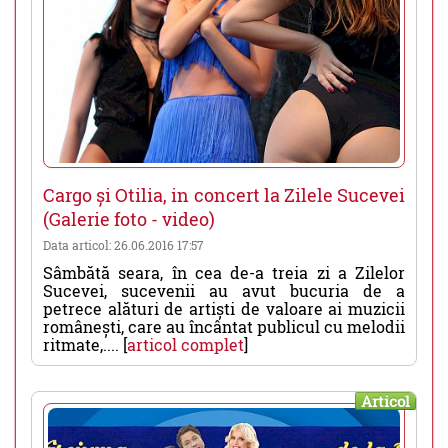
Cargo și Otilia, in concert la Zilele Sucevei
(Galerie foto - video)
Data articol: 26.06.2016 17:57
Sâmbătă seara, în cea de-a treia zi a Zilelor
Sucevei, sucevenii au avut bucuria de a
petrece alături de artiști de valoare ai muzicii
românești, care au încântat publicul cu melodii
ritmate,.... [
articol complet
]
Articol