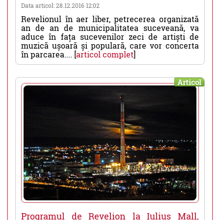
Data articol: 28.12.2016 12:02
Revelionul în aer liber, petrecerea organizată
an de an de municipalitatea suceveană, va
aduce în fața sucevenilor zeci de artiști de
muzică ușoară și populară, care vor concerta
în parcarea.... [
articol complet
]
Articol
Programul de Revelion la Iulius Mall,