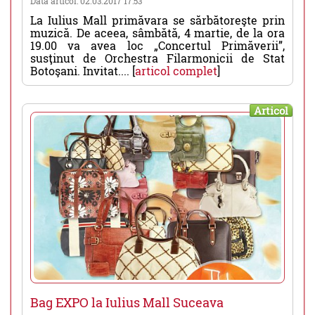
Data articol: 02.03.2017 17:53
La Iulius Mall primăvara se sărbătoreşte prin
muzică. De aceea, sâmbătă, 4 martie, de la ora
19.00 va avea loc „Concertul Primăverii”,
susţinut de Orchestra Filarmonicii de Stat
Botoşani. Invitat.... [
articol complet
]
Articol
Bag EXPO la Iulius Mall Suceava