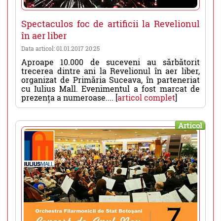
Spectaculos foc de artificii la Revelionul
în aer liber
Data articol: 01.01.2017 20:25
Aproape 10.000 de suceveni au sărbătorit
trecerea dintre ani la Revelionul în aer liber,
organizat de Primăria Suceava, în parteneriat
cu Iulius Mall. Evenimentul a fost marcat de
prezența a numeroase.... [
articol complet
]
Articol