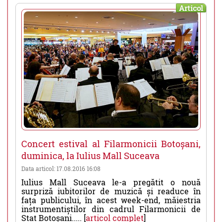
Articol
Concert estival al Filarmonicii Botoșani,
duminica, la Iulius Mall Suceava
Data articol: 17.08.2016 16:08
Iulius Mall Suceava le-a pregătit o nouă
surpriză iubitorilor de muzică și readuce în
fața publicului, în acest week-end, măiestria
instrumentiștilor din cadrul Filarmonicii de
Stat Botoșani..... [
articol complet
]