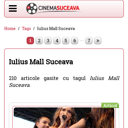
Home
Tags
Iulius Mall Suceava
…
2
3
4
5
6
7
1
Iulius Mall Suceava
210 articole gasite cu tagul
Iulius Mall
Suceava
.
Articol