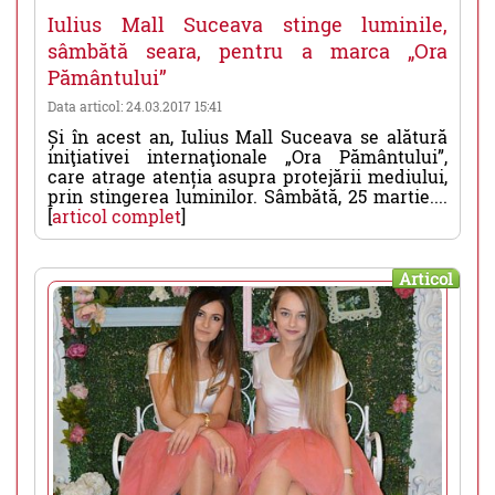
Iulius Mall Suceava stinge luminile,
sâmbătă seara, pentru a marca „Ora
Pământului”
Data articol: 24.03.2017 15:41
Și în acest an, Iulius Mall Suceava se alătură
iniţiativei internaţionale „Ora Pământului”,
care atrage atenția asupra protejării mediului,
prin stingerea luminilor. Sâmbătă, 25 martie....
[
articol complet
]
Articol