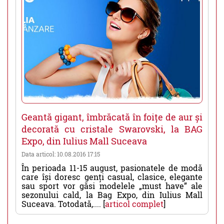
Geantă gigant, îmbrăcată în foițe de aur și
decorată cu cristale Swarovski, la BAG
Expo, din Iulius Mall Suceava
Data articol: 10.08.2016 17:15
În perioada 11-15 august, pasionatele de modă
care își doresc genți casual, clasice, elegante
sau sport vor găsi modelele „must have” ale
sezonului cald, la Bag Expo, din Iulius Mall
Suceava. Totodată,.... [
articol complet
]