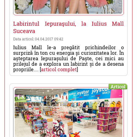
Labirintul Iepuraşului, la Iulius Mall
Suceava
Data articol: 04.04.2017 09:42
Iulius Mall le-a pregătit prichindeilor o
surpriză în ton cu energia și curiozitatea lor. În
așteptarea Iepurașului de Paște, cei mici au
prilejul de a explora un labirint și de a desena
propriile.... [
articol complet
]
Articol