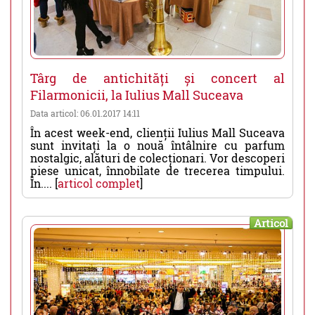
Târg de antichități și concert al
Filarmonicii, la Iulius Mall Suceava
Data articol: 06.01.2017 14:11
În acest week-end, clienții Iulius Mall Suceava
sunt invitați la o nouă întâlnire cu parfum
nostalgic, alături de colecționari. Vor descoperi
piese unicat, înnobilate de trecerea timpului.
În.... [
articol complet
]
Articol