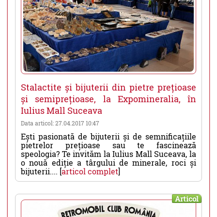
Stalactite și bijuterii din pietre prețioase
și semiprețioase, la Expomineralia, în
Iulius Mall Suceava
Data articol: 27.04.2017 10:47
Ești pasionată de bijuterii și de semnificațiile
pietrelor prețioase sau te fascinează
speologia? Te invităm la Iulius Mall Suceava, la
o nouă ediție a târgului de minerale, roci și
bijuterii.... [
articol complet
]
Articol