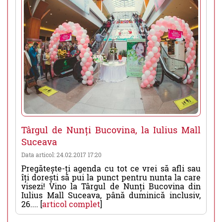
Târgul de Nunți Bucovina, la Iulius Mall
Suceava
Data articol: 24.02.2017 17:20
Pregătește-ți agenda cu tot ce vrei să afli sau
îți dorești să pui la punct pentru nunta la care
visezi! Vino la Târgul de Nunți Bucovina din
Iulius Mall Suceava, până duminică inclusiv,
26.... [
articol complet
]