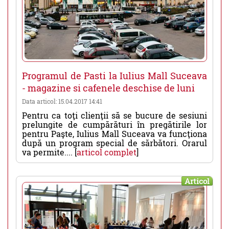
Programul de Pasti la Iulius Mall Suceava
- magazine si cafenele deschise de luni
Data articol: 15.04.2017 14:41
Pentru ca toţi clienţii să se bucure de sesiuni
prelungite de cumpărături în pregătirile lor
pentru Paşte, Iulius Mall Suceava va funcţiona
după un program special de sărbători. Orarul
va permite.... [
articol complet
]
Articol