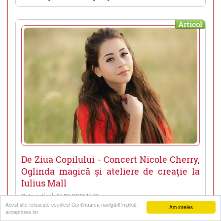
Articol
De Ziua Copilului - Concert Nicole Cherry,
Oglinda magică și ateliere de creaţie la
Iulius Mall
Data articol: 01.06.2017 11:52
Acest site foloseşte cookies! Continuarea navigării implică
▼
▲
Am inteles
De ziua lor, 1 Iunie, copiii vor avea parte de cele
acceptarea lor.
mai frumoase surprize, pentru a le oferi