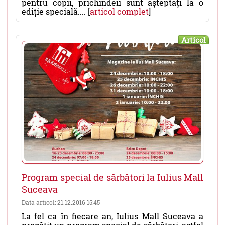
pentru copii, prichindeii sunt așteptați la o
ediție specială.... [
articol complet
]
Articol
Program special de sărbători la Iulius Mall
Suceava
Data articol: 21.12.2016 15:45
La fel ca în fiecare an, Iulius Mall Suceava a