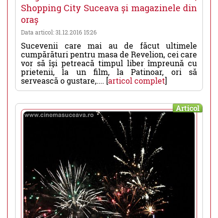
Shopping City Suceava și magazinele din
oraș
Data articol: 31.12.2016 15:26
Sucevenii care mai au de făcut ultimele
cumpărături pentru masa de Revelion, cei care
vor să îşi petreacă timpul liber împreună cu
prietenii, la un film, la Patinoar, ori să
servească o gustare,.... [
articol complet
]
Articol