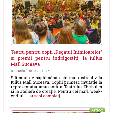
Teatru pentru copii „Regatul Inimioarelor”
si premii pentru îndrăgostiți, la Iulius
Mall Suceava
Data articol: 10.02.2017 10:57
Sfârșitul de săptămână este mai distractiv la
Iulius Mall Suceava. Copiii primesc invitație la
reprezentația amuzantă a Teatrului Zbribulici
și la ateliere de creație. Pentru cei mari, week-
end-ul.... [
articol complet
]
Articol