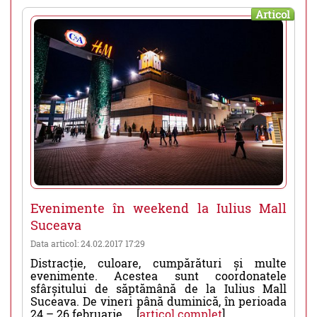
Articol
Evenimente în weekend la Iulius Mall
Suceava
Data articol: 24.02.2017 17:29
Distracție, culoare, cumpărături și multe
evenimente. Acestea sunt coordonatele
sfârșitului de săptămână de la Iulius Mall
Suceava. De vineri până duminică, în perioada
24 – 26 februarie.... [
articol complet
]