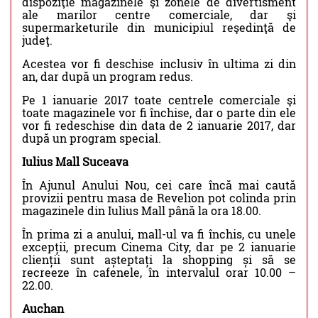
dispoziţie magazinele şi zonele de divertisment
ale marilor centre comerciale, dar şi
supermarketurile din municipiul reşedinţă de
judeţ.
Acestea vor fi deschise inclusiv în ultima zi din
an, dar după un program redus.
Pe 1 ianuarie 2017 toate centrele comerciale şi
toate magazinele vor fi închise, dar o parte din ele
vor fi redeschise din data de 2 ianuarie 2017, dar
după un program special.
Iulius Mall Suceava
În Ajunul Anului Nou, cei care încă mai caută
provizii pentru masa de Revelion pot colinda prin
magazinele din Iulius Mall până la ora 18.00.
În prima zi a anului, mall-ul va fi închis, cu unele
excepții, precum Cinema City, dar pe 2 ianuarie
clienții sunt așteptați la shopping și să se
recreeze în cafenele, în intervalul orar 10.00 –
22.00.
Auchan