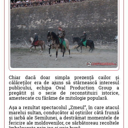
Chiar dacă doar simpla prezență cailor și
călăreților era de ajuns să stârnească interesul
publicului, echipa Oval Production Group a
pregătit și o serie de reconstituiri istorice,
amestecate cu fărâme de mitologie populară.
Așa a rezultat spectacolul „Zmeul”, în care atacul
marelui sultan, conducător al oștirilor câtă frunză
și iarbă ale Semilunei, a destrămat momentele de
fericire ale moldovenilor, ce sărbătoreau recoltele
îmbelșugate prin joc și voie bună.