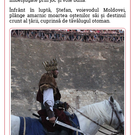
Înfrânt în luptă, Ștefan, voievodul Moldovei,
plânge amarnic moartea oștenilor săi și destinul
crunt al țării, cuprinsă de tăvălugul otoman.