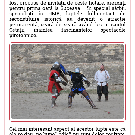
fost propuse de invitații de peste hotare, prezenți
pentru prima oară la Suceava – în special sârbii,
specialiști în HMB, luptele full-contact de
reconstituire istorică au devenit o atracție
permanentă, seară de seară având loc în șanțul
Cetății, înaintea fascinantelor spectacole
pirotehnice.
Cel mai interesant aspect al acestor lupte este că
ele se dau „pe bune”, adică nu sunt deloc regizate,