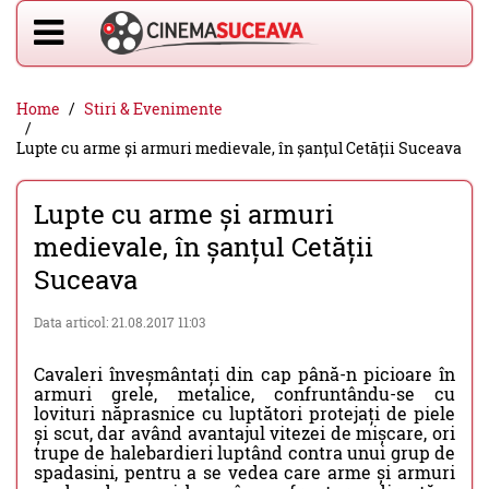
Home
Stiri & Evenimente
Lupte cu arme și armuri medievale, în șanțul Cetății Suceava
Lupte cu arme și armuri
medievale, în șanțul Cetății
Suceava
Data articol: 21.08.2017 11:03
Cavaleri înveșmântați din cap până-n picioare în
armuri grele, metalice, confruntându-se cu
lovituri năprasnice cu luptători protejați de piele
și scut, dar având avantajul vitezei de mișcare, ori
trupe de halebardieri luptând contra unui grup de
spadasini, pentru a se vedea care arme și armuri