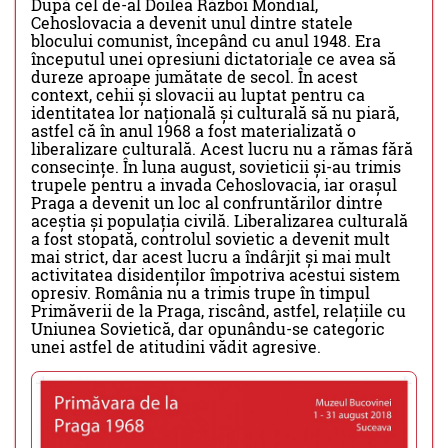
După cel de-al Doilea Război Mondial,
Cehoslovacia a devenit unul dintre statele
blocului comunist, începând cu anul 1948. Era
începutul unei opresiuni dictatoriale ce avea să
dureze aproape jumătate de secol. În acest
context, cehii și slovacii au luptat pentru ca
identitatea lor națională și culturală să nu piară,
astfel că în anul 1968 a fost materializată o
liberalizare culturală. Acest lucru nu a rămas fără
consecințe. În luna august, sovieticii și-au trimis
trupele pentru a invada Cehoslovacia, iar orașul
Praga a devenit un loc al confruntărilor dintre
aceștia și populația civilă. Liberalizarea culturală
a fost stopată, controlul sovietic a devenit mult
mai strict, dar acest lucru a îndârjit și mai mult
activitatea disidenților împotriva acestui sistem
opresiv. România nu a trimis trupe în timpul
Primăverii de la Praga, riscând, astfel, relațiile cu
Uniunea Sovietică, dar opunându-se categoric
unei astfel de atitudini vădit agresive.