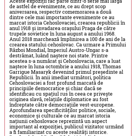
Aceste expoziții fac parte dintr-o serie mai largă
de astfel de evenimente, ce au drept scop
aniversarea, respectiv comemorarea a două
dintre cele mai importante evenimente ce au
marcat istoria Cehoslovaciei, crearea republicii în
anul 1918 și invadarea orașului Praga de către
trupele sovietice în luna august a anului 1968.
Anul 2018 marchează împlinirea a 100 de ani de la
crearea statului cehoslovac. Ca urmare a Primului
Război Mondial, Imperiul Austro-Ungar s-a
destrămat, luând naștere noi state. Printre
acestea s-a numărat și Cehoslovacia, care a luat
naștere în luna octombrie a anului 1918, Thomas
Garrigue Masaryk devenind primul președinte al
Republicii. În anii imediat următori, politica
Cehoslovaciei a fost profund marcată de
principiile democratice și chiar dacă se
identificau cu spațiul rus în ceea ce privește
originea slavă, relațiile diplomatice au fost
îndreptate către democrațiile vest-europene.
Aprofundarea specificităților politice, sociale,
economice și culturale ce au marcat istoria
națiunii cehoslovace reprezintă un aspect
important al expoziției, publicul vizitator urmând
a fi familiarizat cu aceste realități istorice.