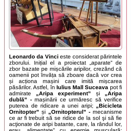
Leonardo da Vinci
este considerat părintele
zborului. Inițial el a proiectat „aparate” de
zbor bazate pe mișcările aripilor, crezând că
oamenii pot învăța să zboare dacă vor crea
și acționa mașini care imită mișcarea
păsărilor. Astfel, în
Iulius Mall Suceava
pot fi
admirate
„Aripa experiment”
și
„Aripa
dublă” -
mașinării ce urmăresc să verifice
puterea de ridicare a unei aripi
;
„Bicicleta
Ornitopter”
și
„Ornitopterul” -
mecanisme
ce ar fi trebuit să se ridice de la sol şi să fie
acţionate de aripi batante, care, la rândul lor,
erau „alimentate” cu energie musculară
;