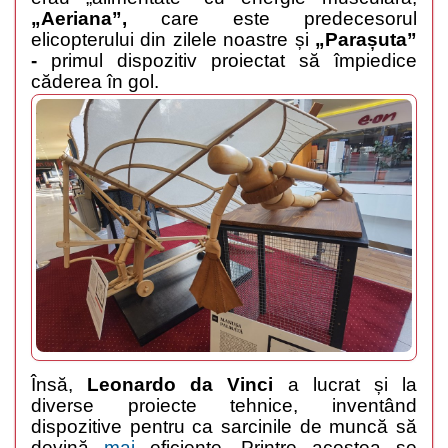
„Aeriana”,
care este predecesorul
elicopterului din zilele noastre și
„Parașuta”
-
primul dispozitiv
proiectat să împiedice
căderea în gol.
Însă,
Leonardo da Vinci
a lucrat și la
diverse proiecte tehnice, inventând
dispozitive pentru ca sarcinile de muncă să
devină
mai
eficiente. Printre acestea se