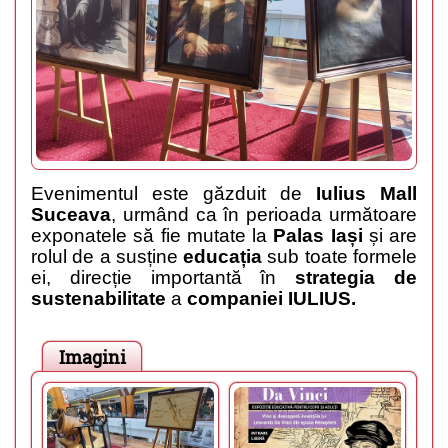
Evenimentul este găzduit de
Iulius Mall
Suceava
, urmând ca în perioada următoare
exponatele să fie mutate la
Palas Iași
și are
rolul de a susține
educația
sub toate formele
ei, direcție importantă în
strategia de
sustenabilitate
a
companiei IULIUS.
Imagini