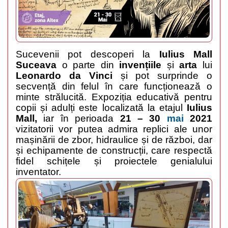
Sucevenii pot descoperi la
Iulius Mall
Suceava
o parte din
invențiile
și
arta
lui
Leonardo da Vinci
și pot surprinde o
secvență din felul în care funcționează o
minte strălucită. Expoziția educativă pentru
copii și adulți este localizată la etajul
Iulius
Mall,
iar
în perioada
21 – 30
mai
2021
vizitatorii vor putea admira replici ale unor
mașinării de zbor, hidraulice și de război, dar
și echipamente de construcții, care respectă
fidel schițele și proiectele genialului
inventator.