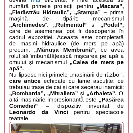
numără primele proiecții pentru
„Macara”,
„Fierăstrău Hidraulic”, „Stampa”
– prima
mașină de tipărit
;
mecanismul
„Archimedes
”,
„Rulmentul”
și
„Podul”,
care de asemenea pot fi descoperite în
cadrul expoziției. Aceasta este completată
de mașini hidraulice (de mers pe apă)
precum:
„Mănușa Membrană”,
ce avea
rolul să îmbunătățească mișcarea pe apă a
omului și mecanismul
„Calea de mers pe
apă”.
Nu lipsesc nici primele „mașinării de război”:
care antice
echipate cu lame ascuțite, ce
trebuiau trase de cai și care secerau inamicii;
„Bombarda”, „Mitraliera”
și
„Arbaleta”.
O
altă mașinărie impresionantă este
„Pasărea
Comediei” –
dispozitiv inventat de
Leonardo da Vinci
pentru spectacole
teatrale.