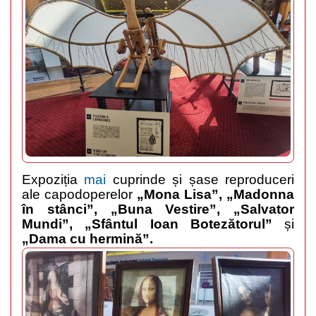
Expoziția
mai
cuprinde și șase reproduceri
ale capodoperelor
„Mona Lisa”,
„Madonna
în stânci”, „Buna Vestire”, „Salvator
Mundi”, „Sfântul Ioan Botezătorul”
și
„Dama cu hermină”.