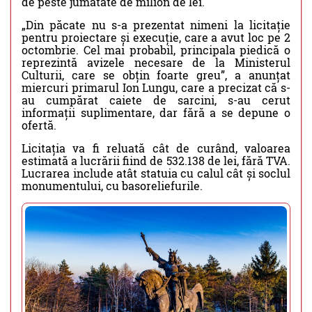
de peste jumătate de milion de lei.
„Din păcate nu s-a prezentat nimeni la licitație
pentru proiectare și execuție, care a avut loc pe 2
octombrie. Cel mai probabil, principala piedică o
reprezintă avizele necesare de la Ministerul
Culturii, care se obțin foarte greu”, a anunțat
miercuri primarul Ion Lungu, care a precizat că s-
au cumpărat caiete de sarcini, s-au cerut
informații suplimentare, dar fără a se depune o
ofertă.
Licitația va fi reluată cât de curând, valoarea
estimată a lucrării fiind de 532.138 de lei, fără TVA.
Lucrarea include atât statuia cu calul cât și soclul
monumentului, cu basoreliefurile.