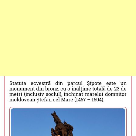
Statuia ecvestră din parcul Șipote este un
monument din bronz, cu o înălțime totală de 23 de
metri (inclusiv soclul), închinat marelui domnitor
moldovean Ștefan cel Mare (1457 – 1504).