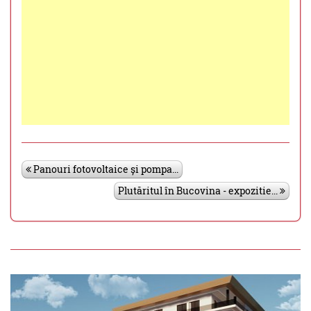
Panouri fotovoltaice și pompa...
Plutăritul în Bucovina - expozitie...