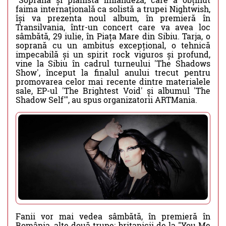
faima internațională ca solistă a trupei Nightwish,
își va prezenta noul album, în premieră în
Transilvania, într-un concert care va avea loc
sâmbătă, 29 iulie, în Piața Mare din Sibiu. Tarja, o
soprană cu un ambitus excepțional, o tehnică
impecabilă și un spirit rock viguros și profund,
vine la Sibiu în cadrul turneului 'The Shadows
Show', început la finalul anului trecut pentru
promovarea celor mai recente dintre materialele
sale, EP-ul 'The Brightest Void' și albumul 'The
Shadow Self'", au spus organizatorii ARTMania.
Fanii vor mai vedea sâmbătă, în premieră în
România, alte două trupe: britanicii de la "You Me