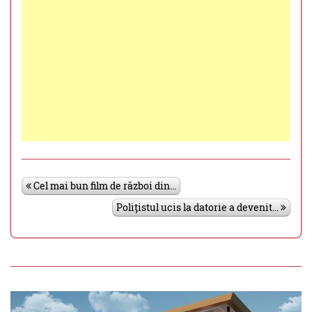
Cel mai bun film de război din...
Polițistul ucis la datorie a devenit...