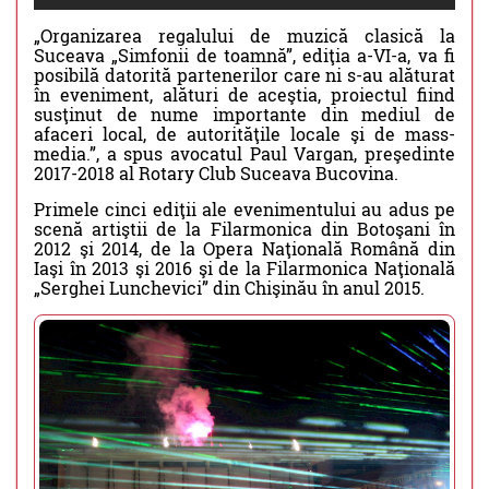
„Organizarea regalului de muzică clasică la
Suceava „Simfonii de toamnă”, ediţia a-VI-a, va fi
posibilă datorită partenerilor care ni s-au alăturat
în eveniment, alături de aceştia, proiectul fiind
susţinut de nume importante din mediul de
afaceri local, de autorităţile locale şi de mass-
media.”, a spus avocatul Paul Vargan, preşedinte
2017-2018 al Rotary Club Suceava Bucovina.
Primele cinci ediţii ale evenimentului au adus pe
scenă artiştii de la Filarmonica din Botoşani în
2012 şi 2014, de la Opera Naţională Română din
Iaşi în 2013 şi 2016 şi de la Filarmonica Naţională
„Serghei Lunchevici” din Chişinău în anul 2015.