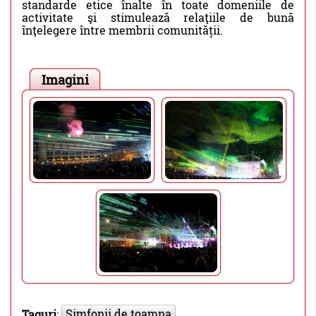
standarde etice înalte în toate domeniile de
activitate şi stimulează relaţiile de bună
înţelegere între membrii comunității.
Imagini
Simfonii de toamna
Taguri
: