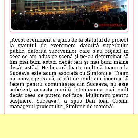
„Acest eveniment a ajuns de la statutul de proiect
la statutul de eveniment datorită superbului
public, datorită sucevenilor care s-au regăsit în
ceea ce am adus pe scenă şi ne-au determinat să
fim mai buni astăzi decât ieri şi mai buni mâine
decât astăzi. Ne bucură foarte mult că toamna la
Suceava este acum asociată cu Simfoniile. Trăim
cu convingerea că, oricât de mult am încerca să
facem pentru comunitatea din Suceava, nu este
suficient, aceasta merită întotdeauna mai mult
decât ceea ce putem noi face. Mulţumim pentru
susţinere, Suceava!”, a spus Dan Ioan Cuşnir,
managerul proiectului „Simfonii de toamnă”.