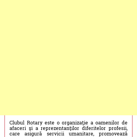
Clubul Rotary este o organizaţie a oamenilor de
afaceri şi a reprezentanţilor diferitelor profesii,
care asigură servicii umanitare, promovează