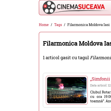
Cinema
Home
Tags
Filarmonica Moldova Iasi
Suceava
-
Filarmonica Moldova Ia
filme
cinema,
1 articol gasit cu tagul
Filarmoni
stiri
si
evenimente
„Simfonii 
din
Data articol: 1
Suceava
Clubul Rotar
cu ora 19:0
toamnă”. Anul