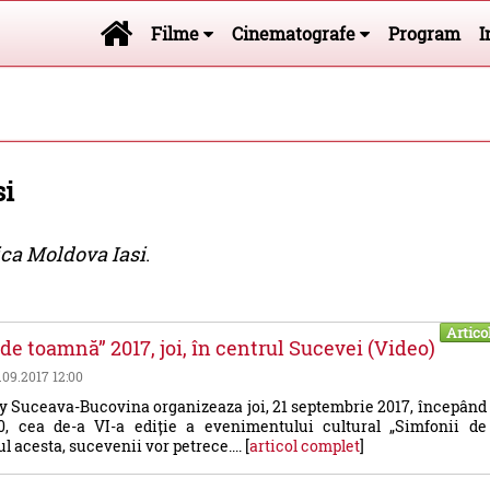
Filme
Cinematografe
Program
I
si
ca Moldova Iasi
.
Artico
de toamnă” 2017, joi, în centrul Sucevei (Video)
2.09.2017 12:00
y Suceava-Bucovina organizeaza joi, 21 septembrie 2017, începând
0, cea de-a VI-a ediție a evenimentului cultural „Simfonii de
 acesta, sucevenii vor petrece.... [
articol complet
]