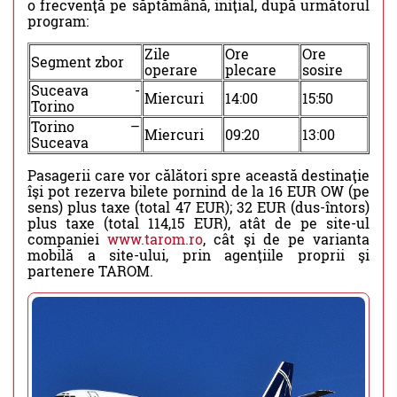
o frecvenţă pe săptămână, iniţial, după următorul
program:
Zile
Ore
Ore
Segment zbor
operare
plecare
sosire
Suceava -
Miercuri
14:00
15:50
Torino
Torino –
Miercuri
09:20
13:00
Suceava
Pasagerii care vor călători spre această destinaţie
îşi pot rezerva bilete pornind de la 16 EUR OW (pe
sens) plus taxe (total 47 EUR); 32 EUR (dus-întors)
plus taxe (total 114,15 EUR), atât de pe site-ul
companiei
www.tarom.ro
, cât şi de pe varianta
mobilă a site-ului, prin agenţiile proprii şi
partenere TAROM.