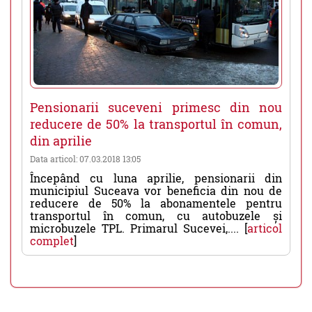
Pensionarii suceveni primesc din nou
reducere de 50% la transportul în comun,
din aprilie
Data articol: 07.03.2018 13:05
Începând cu luna aprilie, pensionarii din
municipiul Suceava vor beneficia din nou de
reducere de 50% la abonamentele pentru
transportul în comun, cu autobuzele și
microbuzele TPL. Primarul Sucevei,.... [
articol
complet
]