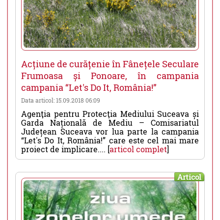
Acțiune de curățenie în Fânețele Seculare
Frumoasa și Ponoare, în campania
campania “Let's Do It, România!”
Data articol: 15.09.2018 06:09
Agenţia pentru Protecţia Mediului Suceava și
Garda Națională de Mediu – Comisariatul
Județean Suceava vor lua parte la campania
“Let's Do It, România!” care este cel mai mare
proiect de implicare.... [
articol complet
]
Articol