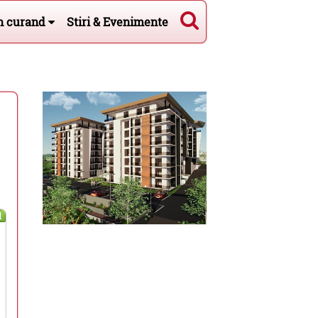
n curand
Stiri & Evenimente
l