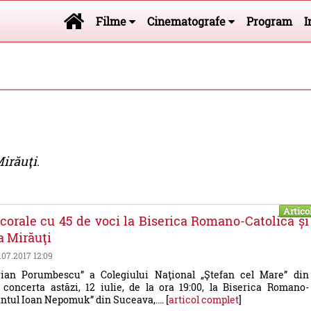
Filme
Cinematografe
Program
I
Mirăuţi
.
Artico
corale cu 45 de voci la Biserica Romano-Catolică și
a Mirăuţi
2.07.2017 12:09
rian Porumbescu” a Colegiului Naţional „Ştefan cel Mare” din
concerta astăzi, 12 iulie, de la ora 19:00, la Biserica Romano-
ântul Ioan Nepomuk” din Suceava,.... [
articol complet
]