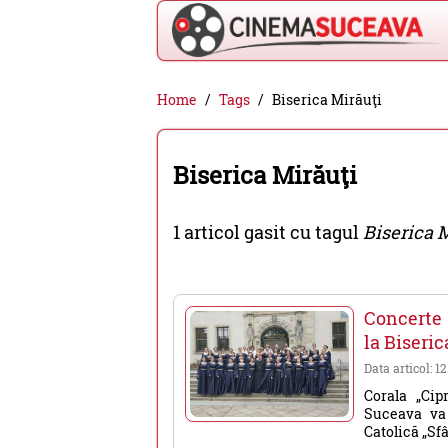
Cinema
Home
Tags
Biserica Mirăuţi
Suceava
-
Biserica Mirăuţi
filme
cinema,
1 articol gasit cu tagul
Biserica 
stiri
si
evenimente
Concerte 
din
la Biseric
Suceava
Data articol: 1
Corala „Cip
Suceava va 
Catolică „Sf