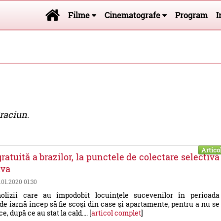
Filme
Cinematografe
Program
I
Craciun
.
Artico
ratuită a brazilor, la punctele de colectare selectivă
ava
4.01.2020 01:30
olizii care au împodobit locuinţele sucevenilor în perioada
 de iarnă încep să fie scoşi din case şi apartamente, pentru a nu se
e, după ce au stat la cald.... [
articol complet
]