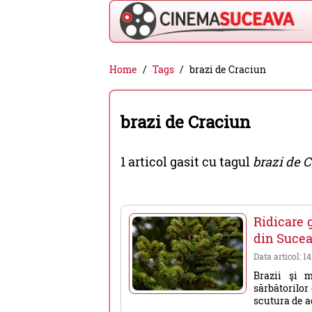
Cinema
Home
Tags
brazi de Craciun
Suceava
-
brazi de Craciun
filme
cinema,
1 articol gasit cu tagul
brazi de 
stiri
si
evenimente
Ridicare g
din
din Suce
Suceava
Data articol: 1
Brazii şi m
sărbătorilor
scutura de ac