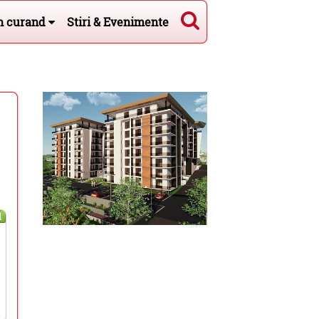
n curand
Stiri & Evenimente
l