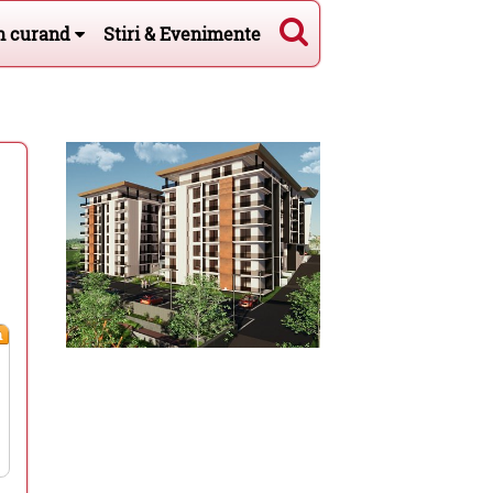
n curand
Stiri & Evenimente
m