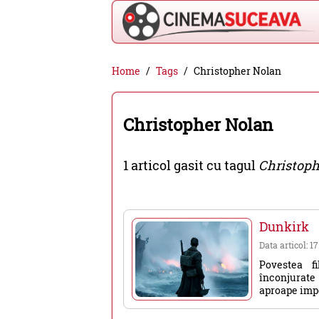
Cinema
Home
Tags
Christopher Nolan
Suceava
-
Christopher Nolan
filme
cinema,
1 articol gasit cu tagul
Christoph
stiri
si
evenimente
Dunkirk
din
Data articol: 1
Suceava
Povestea fi
înconjurate
aproape impos