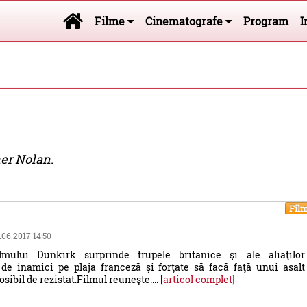
Filme
Cinematografe
Program
I
er Nolan
.
Fil
7.06.2017 14:50
lmului Dunkirk surprinde trupele britanice şi ale aliaţilor
 de inamici pe plaja franceză şi forţate să facă faţă unui asalt
ibil de rezistat.Filmul reuneşte.... [
articol complet
]