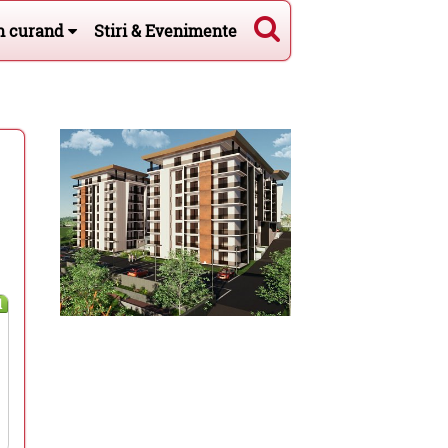
n curand
Stiri & Evenimente
l