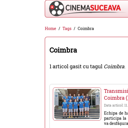
Cinema
Home
Tags
Coimbra
Suceava
-
Coimbra
filme
cinema,
1 articol gasit cu tagul
Coimbra
.
stiri
si
evenimente
Transmisi
din
Coimbra (
Suceava
Data articol: 1
Echipa de h
participa l
va desfășura 