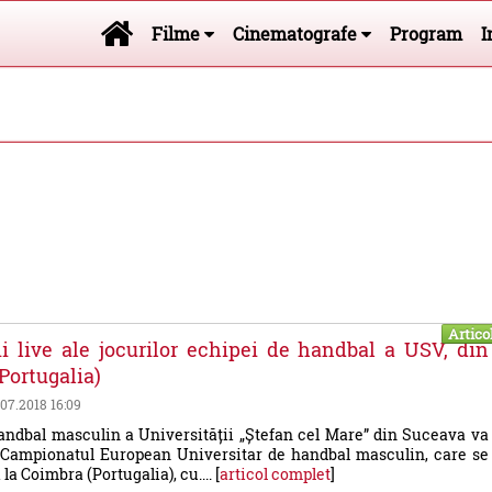
Filme
Cinematografe
Program
I
Artico
i live ale jocurilor echipei de handbal a USV, din
Portugalia)
1.07.2018 16:09
andbal masculin a Universității „Ștefan cel Mare” din Suceava va
a Campionatul European Universitar de handbal masculin, care se
la Coimbra (Portugalia), cu.... [
articol complet
]