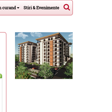
n curand
Stiri & Evenimente
l