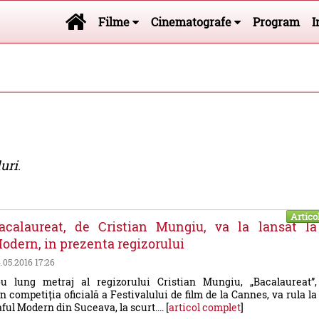
Filme
Cinematografe
Program
I
uri
.
Artico
acalaureat, de Cristian Mungiu, va la lansat la
dern, in prezenta regizorului
4.05.2016 17:26
 lung metraj al regizorului Cristian Mungiu, „Bacalaureat”,
în competiția oficială a Festivalului de film de la Cannes, va rula la
ul Modern din Suceava, la scurt.... [
articol complet
]