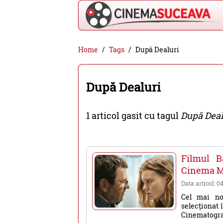
Cinema
Home
Tags
După Dealuri
Suceava
-
După Dealuri
filme
cinema,
1 articol gasit cu tagul
După Deal
stiri
si
evenimente
Filmul B
din
Cinema Mo
Suceava
Data articol: 0
Cel mai nou
selecționat 
Cinematograf